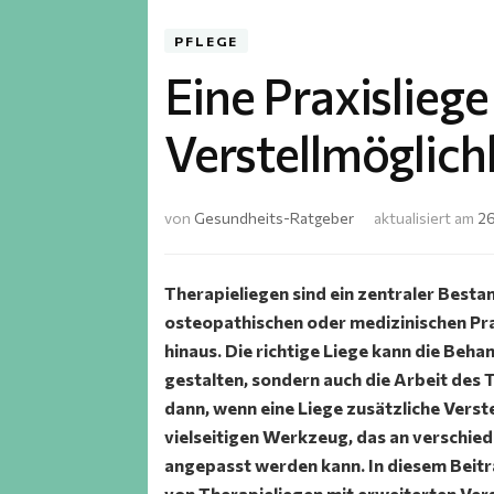
PFLEGE
Eine Praxisliege
Verstellmöglich
von
Gesundheits-Ratgeber
aktualisiert am
26
Therapieliegen sind ein zentraler Besta
osteopathischen oder medizinischen Pra
hinaus. Die richtige Liege kann die Beh
gestalten, sondern auch die Arbeit des
dann, wenn eine Liege zusätzliche Verste
vielseitigen Werkzeug, das an verschi
angepasst werden kann. In diesem Beitra
von Therapieliegen mit erweiterten Vers