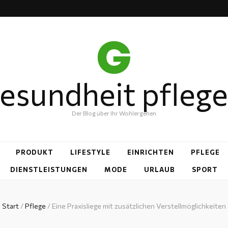
esundheit pfleg
Der Blog über Ihr Wohlergehen
PRODUKT
LIFESTYLE
EINRICHTEN
PFLEGE
DIENSTLEISTUNGEN
MODE
URLAUB
SPORT
Start
/
Pflege
/
Eine Praxisliege mit zusätzlichen Verstellmöglichkeiten