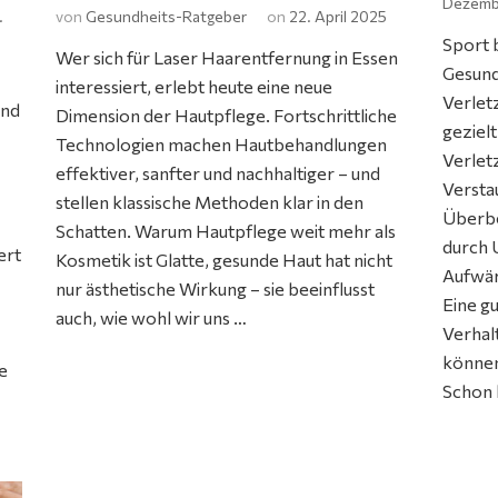
Dezemb
.
von
Gesundheits-Ratgeber
on
22. April 2025
Sport b
Wer sich für Laser Haarentfernung in Essen
Gesund
interessiert, erlebt heute eine neue
Verlet
und
Dimension der Hautpflege. Fortschrittliche
geziel
Technologien machen Hautbehandlungen
Verlet
effektiver, sanfter und nachhaltiger – und
Versta
stellen klassische Methoden klar in den
Überbe
Schatten. Warum Hautpflege weit mehr als
durch 
ert
Kosmetik ist Glatte, gesunde Haut hat nicht
Aufwär
nur ästhetische Wirkung – sie beeinflusst
Eine g
auch, wie wohl wir uns …
Verhal
können
le
Schon 