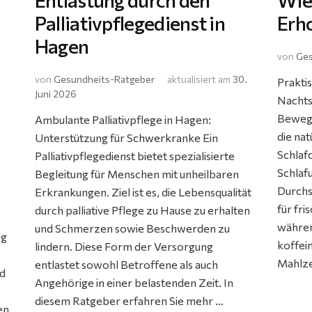
Entlastung durch den
Wie 
Palliativpflegedienst in
Erho
Hagen
von
Ges
von
Gesundheits-Ratgeber
aktualisiert am
30.
Prakti
Juni 2026
Nachts
Bewegu
Ambulante Palliativpflege in Hagen:
die nat
Unterstützung für Schwerkranke Ein
Schlafq
Palliativpflegedienst bietet spezialisierte
Schlaf
Begleitung für Menschen mit unheilbaren
Durchs
Erkrankungen. Ziel ist es, die Lebensqualität
für fr
durch palliative Pflege zu Hause zu erhalten
währen
und Schmerzen sowie Beschwerden zu
ng
koffei
lindern. Diese Form der Versorgung
Mahlze
entlastet sowohl Betroffene als auch
d
Angehörige in einer belastenden Zeit. In
diesem Ratgeber erfahren Sie mehr …
en