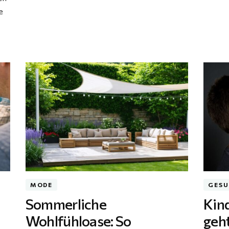
e
MODE
GESU
Sommerliche
Kind
Wohlfühloase: So
geh