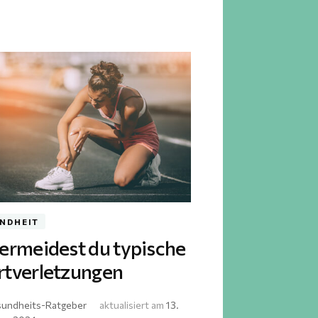
NDHEIT
vermeidest du typische
rtverletzungen
undheits-Ratgeber
aktualisiert am
13.