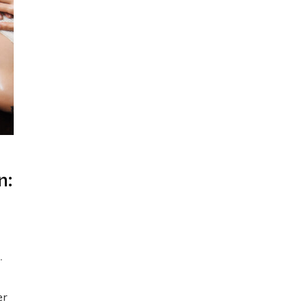
n:
.
er