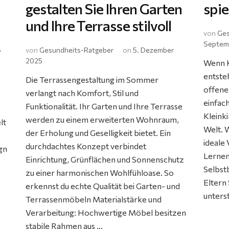
gestalten Sie Ihren Garten
spie
und Ihre Terrasse stilvoll
von
Ges
Septem
6
von
Gesundheits-Ratgeber
on
5. Dezember
2025
Wenn Ki
entste
Die Terrassengestaltung im Sommer
offene
verlangt nach Komfort, Stil und
einfac
Funktionalität. Ihr Garten und Ihre Terrasse
Kleinki
werden zu einem erweiterten Wohnraum,
lt
Welt. W
der Erholung und Geselligkeit bietet. Ein
ideale
durchdachtes Konzept verbindet
ign
Lernen
Einrichtung, Grünflächen und Sonnenschutz
Selbst
zu einer harmonischen Wohlfühloase. So
Eltern
erkennst du echte Qualität bei Garten- und
unters
Terrassenmöbeln Materialstärke und
Verarbeitung: Hochwertige Möbel besitzen
stabile Rahmen aus …