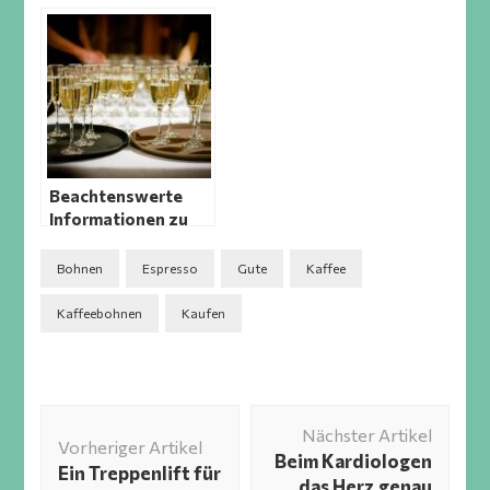
Freudenberg am
Main
Beachtenswerte
Informationen zu
dem Taittinger
Champagner
Bohnen
Espresso
Gute
Kaffee
Kaffeebohnen
Kaufen
Beitragsnavigation
Nächster Artikel
Vorheriger Artikel
Beim Kardiologen
Ein Treppenlift für
das Herz genau