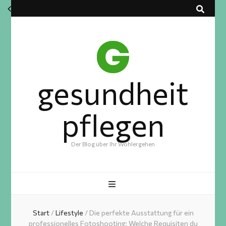
gesundheit
pflegen
Der Blog über Ihr Wohlergehen
Start
/
Lifestyle
/
Die perfekte Ausstattung für ein
professionelles Fotoshooting: Welche Requisiten du