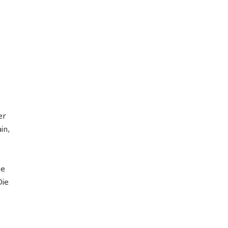
er
in,
ne
Die