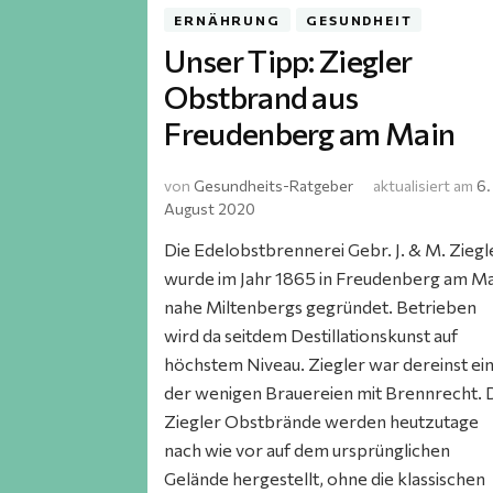
ERNÄHRUNG
GESUNDHEIT
Unser Tipp: Ziegler
Obstbrand aus
Freudenberg am Main
von
Gesundheits-Ratgeber
aktualisiert am
6.
August 2020
Die Edelobstbrennerei Gebr. J. & M. Ziegl
wurde im Jahr 1865 in Freudenberg am Ma
nahe Miltenbergs gegründet. Betrieben
wird da seitdem Destillationskunst auf
höchstem Niveau. Ziegler war dereinst ei
der wenigen Brauereien mit Brennrecht. 
Ziegler Obstbrände werden heutzutage
nach wie vor auf dem ursprünglichen
Gelände hergestellt, ohne die klassischen