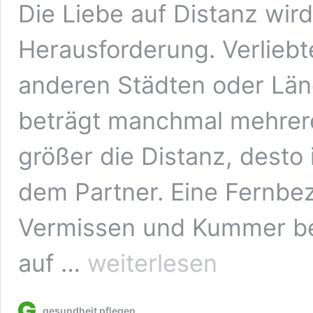
Die Liebe auf Distanz wird
Herausforderung. Verliebt
anderen Städten oder Län
beträgt manchmal mehrere
größer die Distanz, desto
dem Partner. Eine Fernbe
Vermissen und Kummer be
Fernbeziehung:
auf …
weiterlesen
So
kann
es
gesundheit pflegen
funktionieren